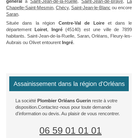
général
à
Saint-Jean-de-la-Ruelle
,
Saint-Jean-de-Braye
,
La
Chapelle-Saint-Mesmin
,
Chécy
,
Saint-Jean-le-Blanc
ou encore
Saran
.
Située dans la région
Centre-Val de Loire
et dans le
département
Loiret
,
Ingré
(45140) est une ville de 7899
habitants. Saint-Jean-de-la-Ruelle, Saran, Orléans, Fleury-les-
Aubrais ou Olivet entourent
Ingré
.
Assainissement dans la région d'Orléans
La société
Plombier Orléans Guerin
reste à votre
disposition.Contactez-nous pour toute demande
d'information ou devis. Au plaisir de vous rencontrer.
06 59 01 01 01