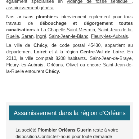
également spécialisée en
vidange de fosse septique
,
assainissement général
.
Nos artisans
plombiers
interviennent également pour tous
travaux de
débouchage et dégorgement toutes
canalisations
à
La Chapelle-Saint-Mesmin
,
Saint-Jean-de-la-
Ruelle
,
Saran
,
Ingré
,
Saint-Jean-le-Blanc
,
Fleury-les-Aubrais
.
La ville de
Chécy
, de code postal 45430, appartient au
département
Loiret
et à la région
Centre-Val de Loire
. En
2010, la ville comptait 8208 habitants. Saint-Jean-de-Braye,
Fleury-les-Aubrais, Orléans, Olivet ou encore Saint-Jean-de-
la-Ruelle entourent
Chécy
.
Assainissement dans la région d'Orléans
La société
Plombier Orléans Guerin
reste à votre
disposition.Contactez-nous pour toute demande